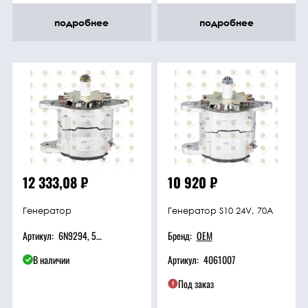
подробнее
подробнее
Техника
Фильтрующие
элементы
Ходовые части
Электрическая
12 333,08
₽
10 920
₽
система
Генератор
Генератор S10 24V, 70A
Под заказ
Артикул:
6N9294, 5С9088
Бренд:
OEM
В наличии
Артикул:
4061007
Под заказ