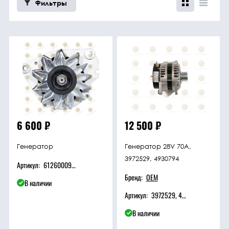
Фильтры
трансмиссия
ГСМ
Детали
двигателя
Крепежные
элементы
6 600
₽
12 500
₽
Подшипники
Генератор
Генератор 28V 70A,
3972529, 4930794
Артикул:
612600090705
Прочие
Бренд:
OEM
В наличии
запчасти
Артикул:
3972529, 4930794
В наличии
Режущие
элементы