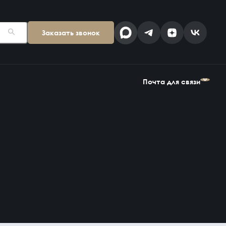
Заказать звонок
Поставщикам
Клиентам
kp@snab-v.ru
info@snab-v.ru
Почта для связи
Головной офис
ул. Дальняя 6, 2 этаж
Поставщикам
Клиентам
Владивосток,
kp@snab-v.ru
info@snab-v.ru
Приморский край
690074, Россия
на карте
Дзен
MAX
Найти