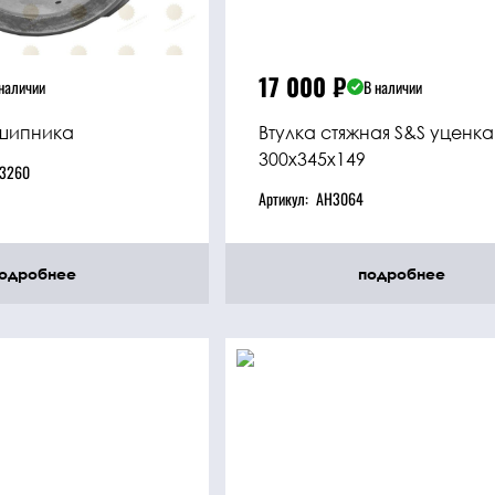
17 000
₽
наличии
В наличии
шипника
Втулка стяжная S&S уценка
300x345x149
13260
Артикул:
AH3064
одробнее
подробнее