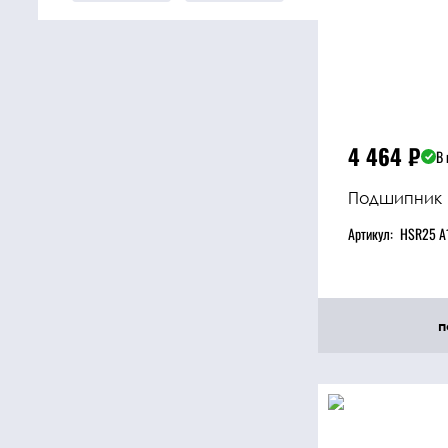
4 464
₽
В 
Подшипник
Артикул:
HSR25 A
п