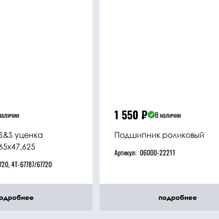
1 550
₽
наличии
В наличии
S&S уценка
Подшипник роликовый
65x47,625
Артикул:
06000-22211
720, 4T-67787/67720
одробнее
подробнее