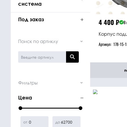
система
Под заказ
4 400
₽
В 
Корпус под
Поиск по артиклу
Артикул:
178-15-
п
Фильтры
Цена
от
до