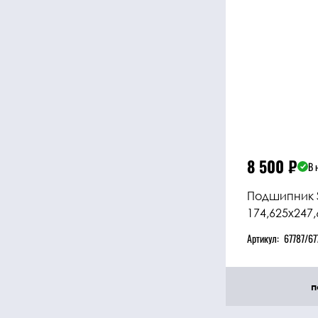
8 500
₽
В 
Подшипник 
174,625x247,
Артикул:
67787/67
п