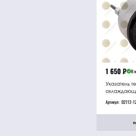
1 650
₽
В 
Указатель 
охлаждающе
Артикул:
D2112-1
п