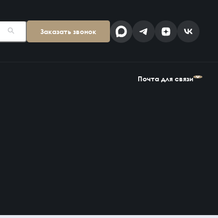
Заказать звонок
Поставщикам
Клиентам
kp@snab-v.ru
info@snab-v.ru
Почта для связи
Головной офис
ул. Дальняя 6, 2 этаж
Поставщикам
Клиентам
Владивосток,
kp@snab-v.ru
info@snab-v.ru
Приморский край
690074, Россия
на карте
Дзен
MAX
Найти