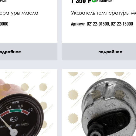
1 350
₽
ичии
В наличии
пературы масла
Указатель температуры 
0000
Артикул:
D2122-01500, D2122-15000
одробнее
подробнее