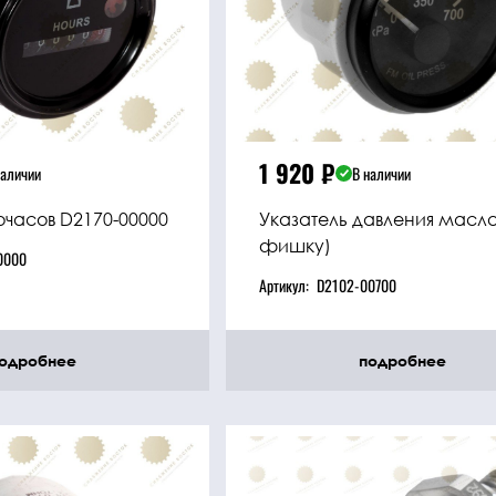
1 920
₽
наличии
В наличии
очасов D2170-00000
Указатель давления масла
фишку)
0000
Артикул:
D2102-00700
одробнее
подробнее