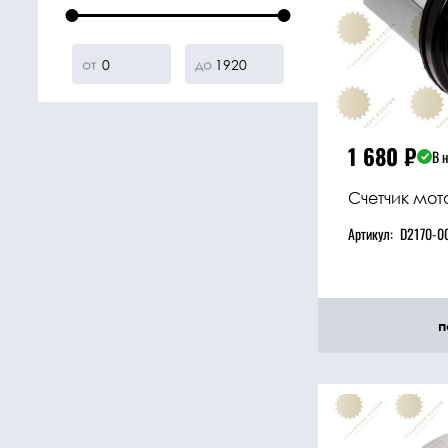
от
до
1 680
₽
В 
Счетчик мот
Артикул:
D2170-0
п