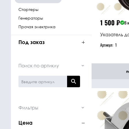
Стартеры
Генераторы
1 500
₽
В 
Прочая электрика
Указатель д
Под заказ
Артикул:
1
Поиск по артиклу
п
Фильтры
Цена