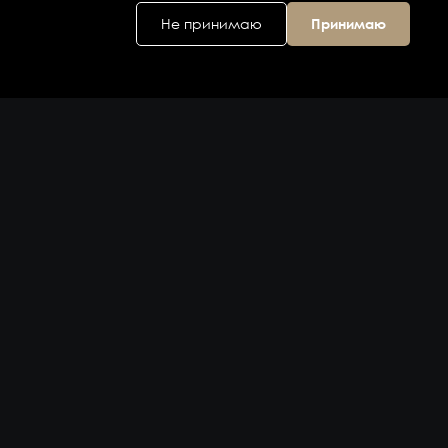
Не принимаю
Принимаю
Головной офис
ул. Дальняя 6, 2
этаж
Владивосток,
Приморский
край 690074,
Россия
на карте