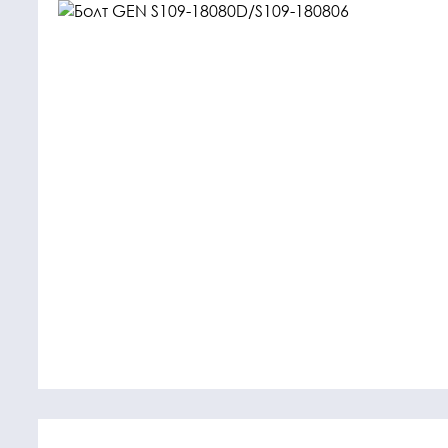
Крепежные
Подшип
элементы
Подшипник
Болты, гайки,
шайбы