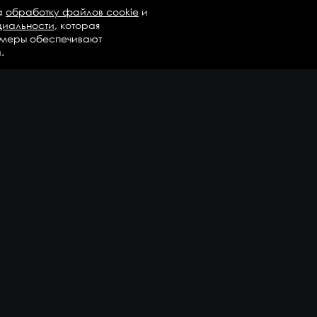
а
обработку файлов cookie
и
циальности
, которая
 меры обеспечивают
.
талог
Бренды
Компания
регаты в сборе
Вопросы и ответы
дравлика и трансмиссия
Контакты
М
Доставка и оплата
али двигателя
епежные элементы
дшипники
казать еще