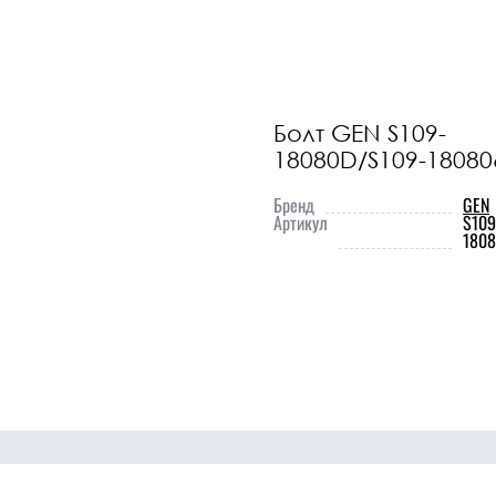
охлаждения
Прочие детали
ДВС
Болт GEN S109-
18080D/S109-18080
ники
Прочие
Перейти
запчасти
в
Бренд
GEN
Артикул
S109
180
каталог
Прочее
Ознакомьтесь
с полным
списком
наших
товаров