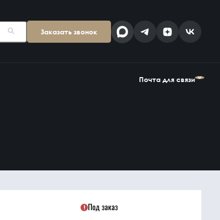
Заказать звонок
Поставщикам
Клиентам
kp@snab-v.ru
info@snab-v.ru
Почта для связи
Головной офис
ул. Дальняя 6, 2 этаж
Поставщикам
Клиентам
Владивосток,
kp@snab-v.ru
info@snab-v.ru
Приморский край
690074, Россия
на карте
Дзен
MAX
Под заказ
Найти