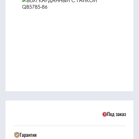
трансмиссия
ГСМ
Детали
двигателя
Крепежные
элементы
Подшипники
Прочие
запчасти
Под заказ
Режущие
Гарантия
элементы