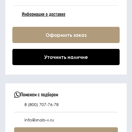
Информация о доставке
Техника
Фильтрующие
Оформить заказ
элементы
Ходовые части
Уточнить наличие
Электрическая
система
Поможем с подбором
Под заказ
8 (800) 707-76-78
info@snab-v.ru