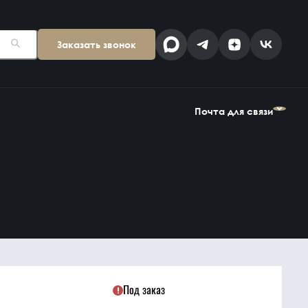
Заказать звонок
Поставщикам
Клиентам
kp@snab-v.ru
info@snab-v.ru
Почта для связи
Головной офис
ул. Дальняя 6, 2 этаж
Поставщикам
Клиентам
Владивосток,
kp@snab-v.ru
info@snab-v.ru
Приморский край
690074, Россия
на карте
Дзен
MAX
Под заказ
Найти