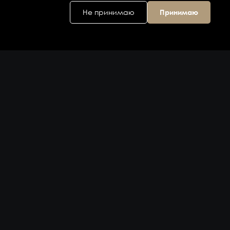
Не принимаю
Принимаю
Головной офис
ул. Дальняя 6, 2
этаж
Владивосток,
Приморский
край 690074,
Россия
на карте