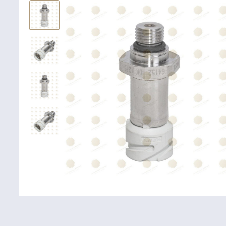
Крепежные
Подшип
элементы
Подшипник
Болты, гайки,
шайбы