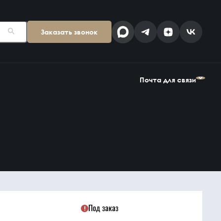
Заказать звонок
Поставщикам
Клиентам
kp@snab-v.ru
info@snab-v.ru
Почта для связи
Головной офис
ул. Дальняя 6, 2 этаж
Поставщикам
Клиентам
Владивосток,
kp@snab-v.ru
info@snab-v.ru
Приморский край
690074, Россия
на карте
Дзен
MAX
Под заказ
Найти