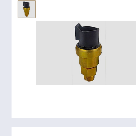
Крепежные
Подшип
элементы
Подшипник
Болты, гайки,
шайбы