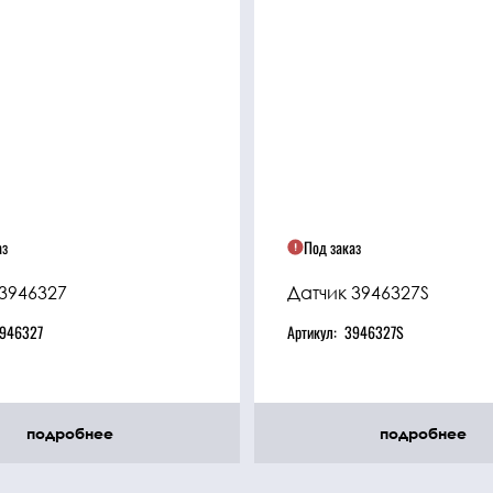
аз
Под заказ
 3946327
Датчик 3946327S
946327
Артикул:
3946327S
подробнее
подробнее