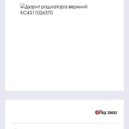
трансмиссия
ГСМ
Детали
двигателя
Крепежные
элементы
Подшипники
Прочие
запчасти
Под заказ
Режущие
элементы