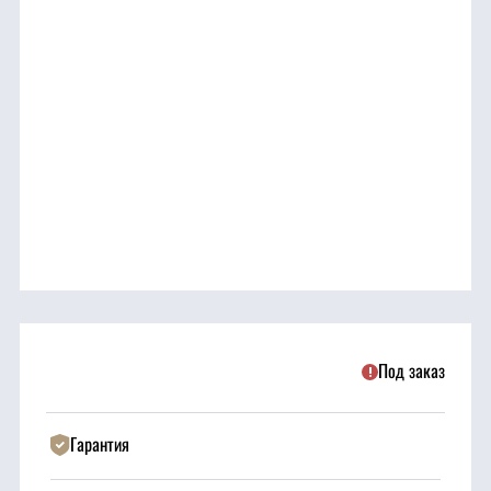
трансмиссия
ГСМ
Детали
двигателя
Крепежные
элементы
Подшипники
Под заказ
Прочие
запчасти
Гарантия
Режущие
элементы