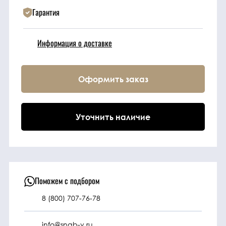
Гарантия
Техника
Информация о доставке
Фильтрующие
элементы
Оформить заказ
Ходовые части
Уточнить наличие
Электрическая
система
Под заказ
Поможем с подбором
8 (800) 707-76-78
info@snab-v.ru