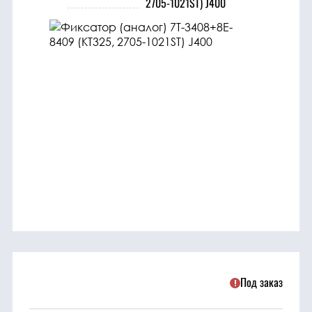
2705-1021ST) J400
трансмиссия
ГСМ
Детали
двигателя
Крепежные
элементы
Подшипники
Прочие
запчасти
Под заказ
Режущие
элементы