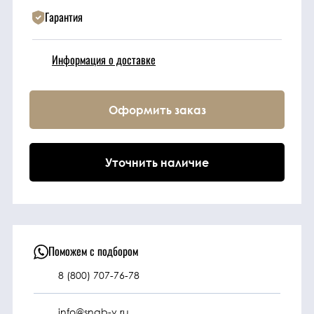
Гарантия
Техника
Информация о доставке
Фильтрующие
элементы
Оформить заказ
Ходовые части
Уточнить наличие
Электрическая
система
Под заказ
Поможем с подбором
8 (800) 707-76-78
info@snab-v.ru