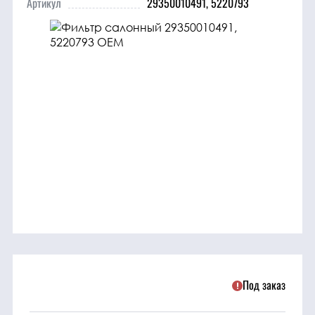
Артикул
29350010491, 5220793
трансмиссия
ГСМ
Детали
двигателя
Крепежные
элементы
Подшипники
Прочие
запчасти
Под заказ
Режущие
элементы