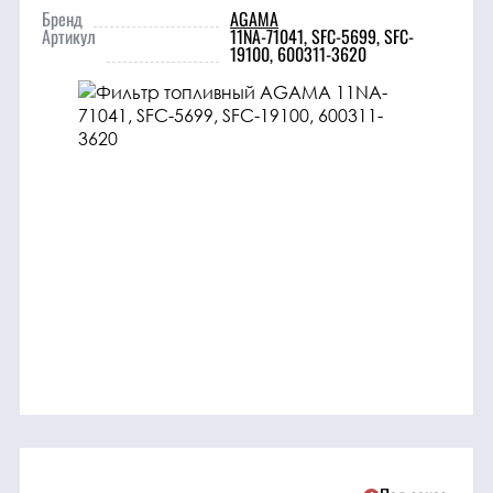
трансмиссия
Бренд
AGAMA
Артикул
11NA-71041, SFC-5699, SFC-
19100, 600311-3620
ГСМ
Детали
двигателя
Крепежные
элементы
Подшипники
Прочие
запчасти
Режущие
элементы