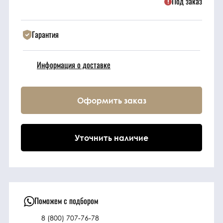
Под заказ
Техника
Гарантия
Фильтрующие
Информация о доставке
элементы
Ходовые части
Оформить заказ
Электрическая
система
Уточнить наличие
Под заказ
Поможем с подбором
8 (800) 707-76-78