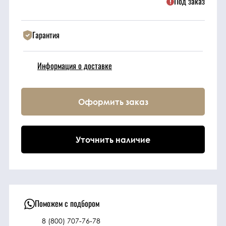
Под заказ
Техника
Гарантия
Фильтрующие
Информация о доставке
элементы
Ходовые части
Оформить заказ
Электрическая
система
Уточнить наличие
Под заказ
Поможем с подбором
8 (800) 707-76-78