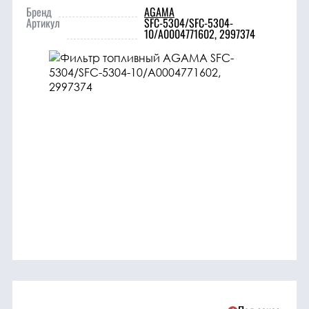
трансмиссия
Бренд
AGAMA
Артикул
SFC-5304/SFC-5304-
10/A0004771602, 2997374
ГСМ
Детали
двигателя
Крепежные
элементы
Подшипники
Прочие
запчасти
Режущие
элементы