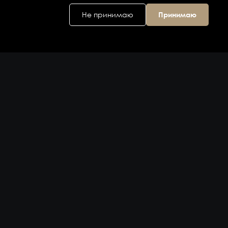
Не принимаю
Принимаю
Головной офис
ул. Дальняя 6, 2
этаж
Владивосток,
Приморский
край 690074,
Россия