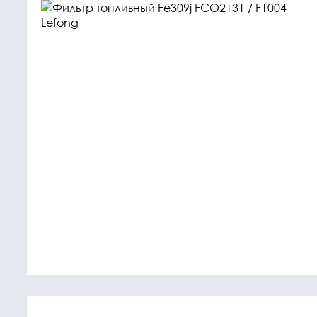
Крепежные
Подшип
элементы
Подшипник
Болты, гайки,
шайбы