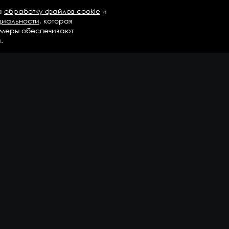
а
обработку файлов cookie
и
циальности
, которая
 меры обеспечивают
.
талог
Бренды
Компания
регаты в сборе
Вопросы и ответы
дравлика и трансмиссия
Контакты
М
Доставка и оплата
али двигателя
епежные элементы
дшипники
казать еще