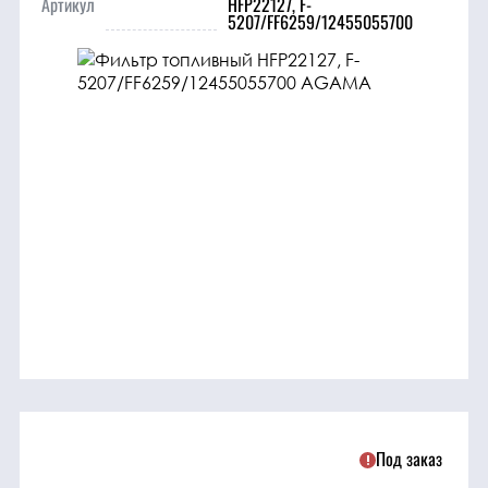
Артикул
HFP22127, F-
трансмиссия
5207/FF6259/12455055700
ГСМ
Детали
двигателя
Крепежные
элементы
Подшипники
Прочие
запчасти
Под заказ
Режущие
элементы