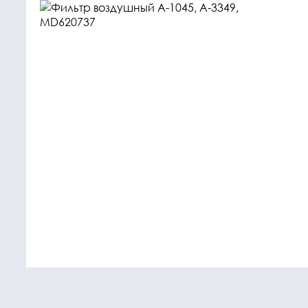
Крепежные
Подшип
элементы
Подшипник
Болты, гайки,
шайбы