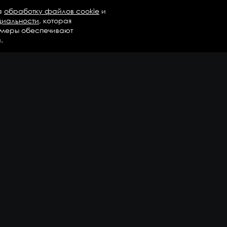
а
обработку файлов cookie
и
циальности
, которая
 меры обеспечивают
.
талог
Бренды
Компания
регаты в сборе
Вопросы и ответы
дравлика и трансмиссия
Контакты
М
Доставка и оплата
али двигателя
епежные элементы
дшипники
казать еще