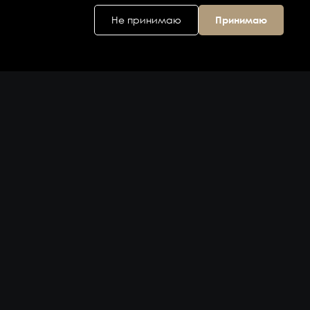
Не принимаю
Принимаю
Головной офис
ул. Дальняя 6, 2
этаж
Владивосток,
Приморский
край 690074,
Россия