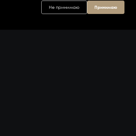
Не принимаю
Принимаю
Головной офис
ул. Дальняя 6, 2
этаж
Владивосток,
Приморский
край 690074,
Россия
на карте