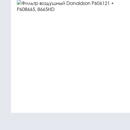
Крепежные
Подшип
элементы
Подшипник
Болты, гайки,
шайбы