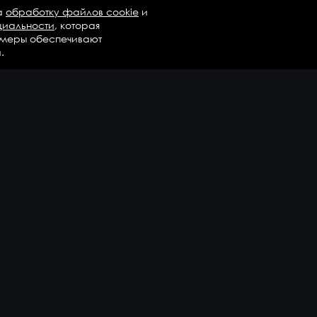
а
обработку файлов cookie
и
циальности
, которая
 меры обеспечивают
.
талог
Бренды
Компания
регаты в сборе
Вопросы и ответы
дравлика и трансмиссия
Контакты
М
Доставка и оплата
али двигателя
епежные элементы
дшипники
казать еще