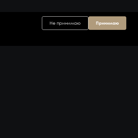
Не принимаю
Принимаю
Головной офис
ул. Дальняя 6, 2
этаж
Владивосток,
Приморский
край 690074,