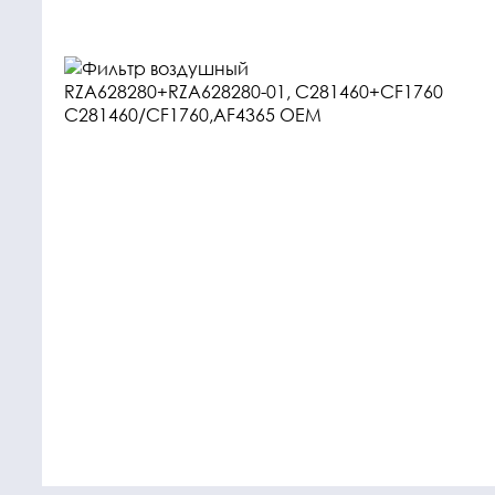
Крепежные
Подшип
элементы
Подшипник
Болты, гайки,
шайбы