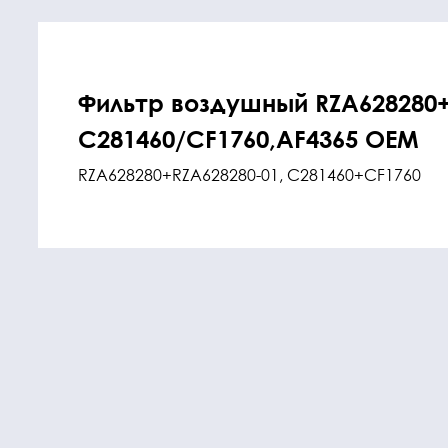
Фильтр воздушный RZA628280+
C281460/CF1760,AF4365 OEM
RZA628280+RZA628280-01, C281460+CF1760