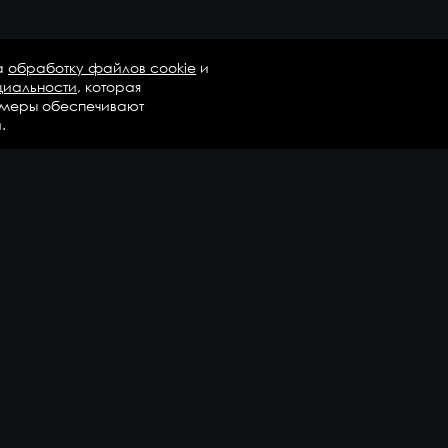
а
обработку файлов cookie
и
циальности
, которая
 меры обеспечивают
.
талог
Бренды
Компания
регаты в сборе
Вопросы и ответы
дравлика и трансмиссия
Контакты
М
Доставка и оплата
али двигателя
епежные элементы