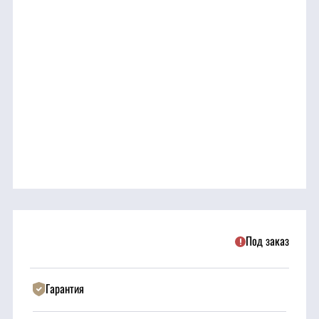
трансмиссия
ГСМ
Детали
двигателя
Крепежные
элементы
Подшипники
Под заказ
Прочие
запчасти
Гарантия
Режущие
элементы