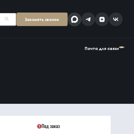
Заказать звонок
Поставщикам
Клиентам
kp@snab-v.ru
info@snab-v.ru
Почта для связи
Головной офис
ул. Дальняя 6, 2 этаж
Поставщикам
Клиентам
Владивосток,
kp@snab-v.ru
info@snab-v.ru
Приморский край
690074, Россия
на карте
Дзен
MAX
Под заказ
Найти