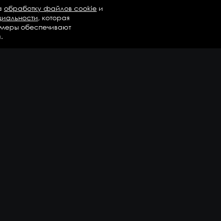
а
обработку файлов cookie
и
циальности
, которая
 меры обеспечивают
.
талог
Бренды
Компания
регаты в сборе
Вопросы и ответы
дравлика и трансмиссия
Контакты
М
Доставка и оплата
али двигателя
епежные элементы
дшипники
казать еще