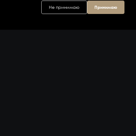
Не принимаю
Принимаю
Головной офис
ул. Дальняя 6, 2
этаж
Владивосток,
Приморский
край 690074,
Россия
на карте