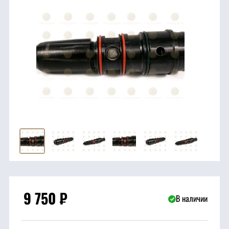
трансмиссия
ГСМ
Детали
двигателя
Крепежные
элементы
Подшипники
Прочие
запчасти
9 750
₽
В наличии
Режущие
элементы