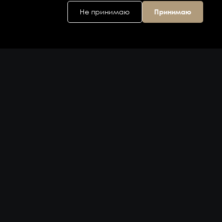
Не принимаю
Принимаю
Головной офис
ул. Дальняя 6, 2
этаж
Владивосток,
Приморский
край 690074,
Россия
на карте