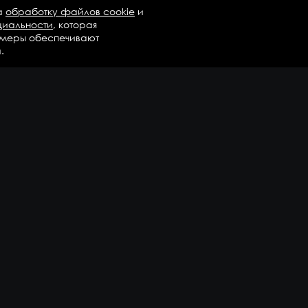
а
обработку файлов cookie
и
циальности
, которая
 меры обеспечивают
.
талог
Бренды
Компания
регаты в сборе
Вопросы и ответы
дравлика и трансмиссия
Контакты
М
Доставка и оплата
али двигателя
епежные элементы
дшипники
казать еще