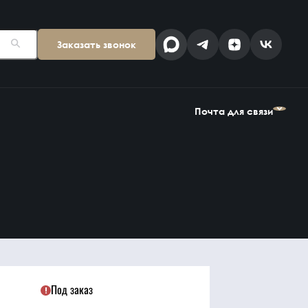
Заказать звонок
Поставщикам
Клиентам
kp@snab-v.ru
info@snab-v.ru
Почта для связи
Головной офис
ул. Дальняя 6, 2 этаж
Поставщикам
Клиентам
Владивосток,
kp@snab-v.ru
info@snab-v.ru
Приморский край
690074, Россия
на карте
Дзен
MAX
Под заказ
Найти