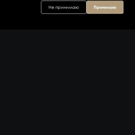
Не принимаю
Принимаю
Головной офис
ул. Дальняя 6, 2
этаж
Владивосток,
Приморский
край 690074,
Россия
на карте