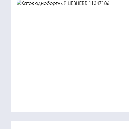
Крепежные
Подшип
элементы
Подшипник
Болты, гайки,
шайбы