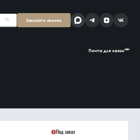
Заказать звонок
Поставщикам
Клиентам
kp@snab-v.ru
info@snab-v.ru
Почта для связи
Головной офис
ул. Дальняя 6, 2 этаж
Поставщикам
Клиентам
Владивосток,
kp@snab-v.ru
info@snab-v.ru
Приморский край
690074, Россия
на карте
Дзен
MAX
Под заказ
Найти