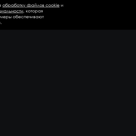
а
обработку файлов cookie
и
циальности
, которая
 меры обеспечивают
.
талог
Бренды
Компания
регаты в сборе
Вопросы и ответы
дравлика и трансмиссия
Контакты
М
Доставка и оплата
али двигателя
епежные элементы
дшипники
казать еще