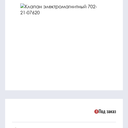
трансмиссия
ГСМ
Детали
двигателя
Крепежные
элементы
Подшипники
Прочие
запчасти
Под заказ
Режущие
элементы