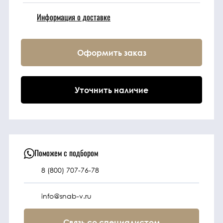
Информация о доставке
Техника
Оформить заказ
Фильтрующие
элементы
Уточнить наличие
Ходовые части
Электрическая
система
Поможем с подбором
Под заказ
8 (800) 707-76-78
info@snab-v.ru
Связь со специалистом