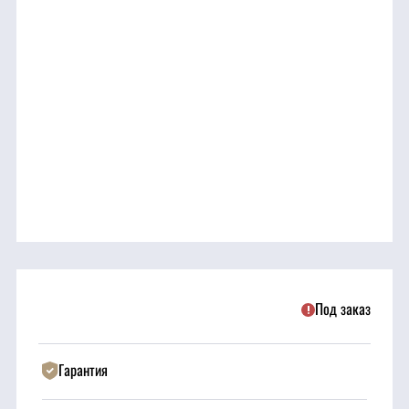
трансмиссия
ГСМ
Детали
двигателя
Крепежные
элементы
Подшипники
Под заказ
Прочие
запчасти
Гарантия
Режущие
элементы