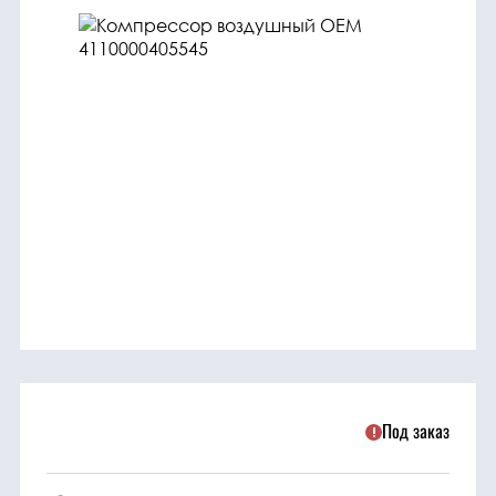
трансмиссия
ГСМ
Детали
двигателя
Крепежные
элементы
Подшипники
Прочие
запчасти
Под заказ
Режущие
элементы