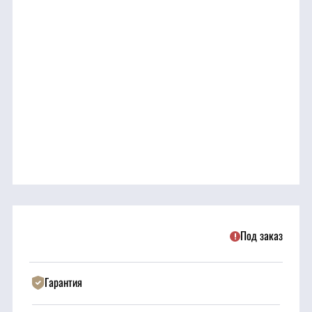
трансмиссия
ГСМ
Детали
двигателя
Крепежные
элементы
Подшипники
Под заказ
Прочие
запчасти
Гарантия
Режущие
элементы