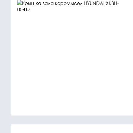
Крепежные
Подшип
элементы
Подшипник
Болты, гайки,
шайбы