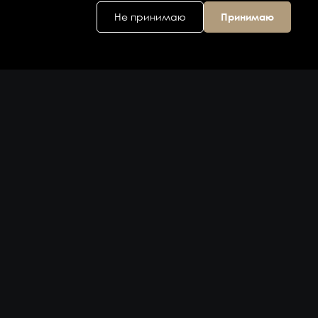
Не принимаю
Принимаю
Головной офис
ул. Дальняя 6, 2
этаж
Владивосток,
Приморский
край 690074,
Россия
на карте