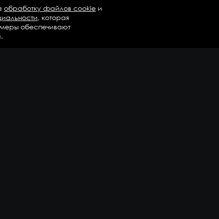
а
обработку файлов cookie
и
циальности
, которая
 меры обеспечивают
.
талог
Бренды
Компания
регаты в сборе
Вопросы и ответы
дравлика и трансмиссия
Контакты
М
Доставка и оплата
али двигателя
епежные элементы
дшипники
казать еще