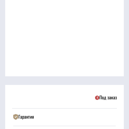
трансмиссия
ГСМ
Детали
двигателя
Крепежные
элементы
Подшипники
Под заказ
Прочие
запчасти
Гарантия
Режущие
элементы