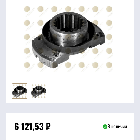
трансмиссия
ГСМ
Детали
двигателя
Крепежные
элементы
Подшипники
Прочие
запчасти
6 121,53
₽
В наличии
Режущие
элементы