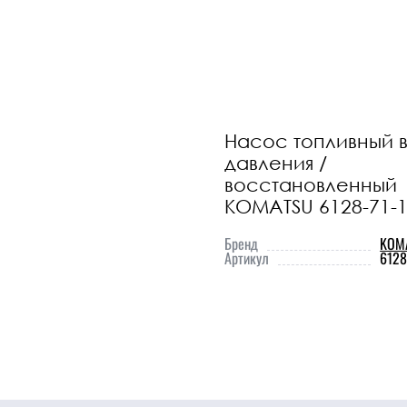
охлаждения
Прочие детали
ДВС
ники
Прочие
Перейти
Насос топливный 
давления /
запчасти
в
восстановленный
каталог
Прочее
KOMATSU 6128-71-
Ознакомьтесь
Бренд
KOM
с полным
Артикул
6128
списком
наших
товаров