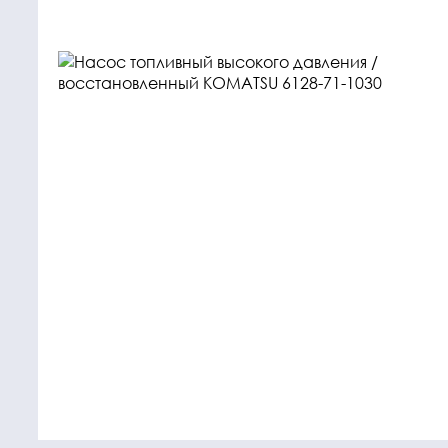
Крепежные
Подшип
элементы
Подшипник
Болты, гайки,
шайбы