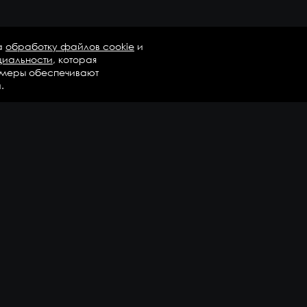
а
обработку файлов cookie
и
циальности
, которая
 меры обеспечивают
.
талог
Бренды
Компания
регаты в сборе
Вопросы и ответы
дравлика и трансмиссия
Контакты
М
Доставка и оплата
али двигателя
епежные элементы