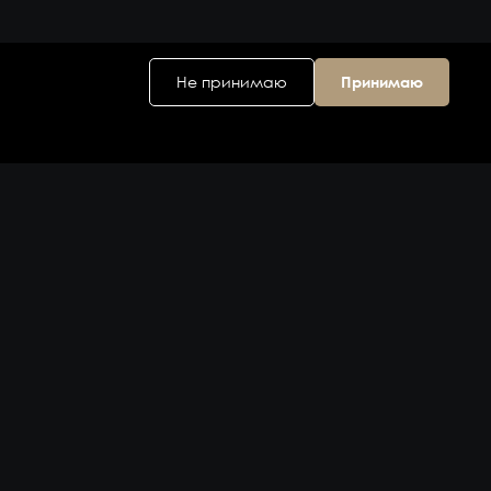
Не принимаю
Принимаю
Головной офис
ул. Дальняя 6, 2
этаж
Владивосток,
Приморский
край 690074,