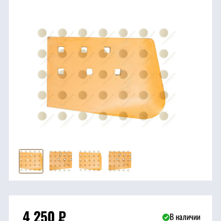
трансмиссия
ГСМ
Детали
двигателя
Крепежные
элементы
Подшипники
Прочие
запчасти
Режущие
4 250
₽
В наличии
элементы