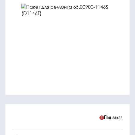
трансмиссия
ГСМ
Детали
двигателя
Крепежные
элементы
Подшипники
Прочие
запчасти
Под заказ
Режущие
элементы