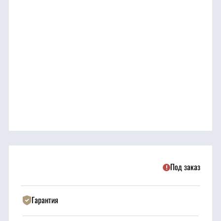
трансмиссия
ГСМ
Детали
двигателя
Крепежные
элементы
Подшипники
Под заказ
Прочие
запчасти
Гарантия
Режущие
элементы