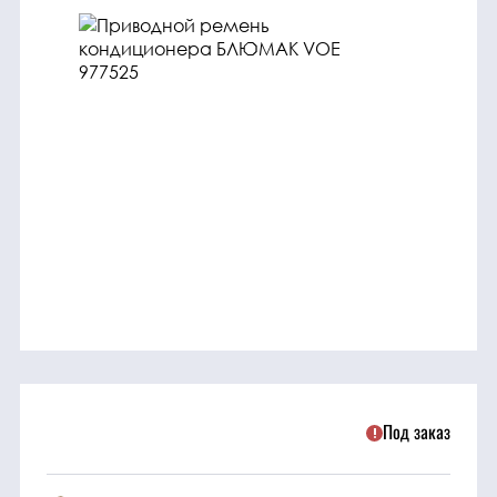
трансмиссия
ГСМ
Детали
двигателя
Крепежные
элементы
Подшипники
Прочие
запчасти
Под заказ
Режущие
элементы