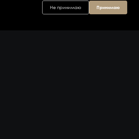
Не принимаю
Принимаю
Головной офис
ул. Дальняя 6, 2
этаж
Владивосток,
Приморский
край 690074,
Россия
на карте