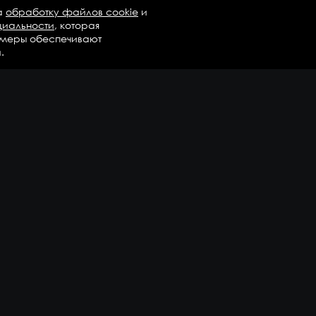
а
обработку файлов cookie
и
циальности
, которая
 меры обеспечивают
.
талог
Бренды
Компания
регаты в сборе
Вопросы и ответы
дравлика и трансмиссия
Контакты
М
Доставка и оплата
али двигателя
епежные элементы
дшипники
казать еще