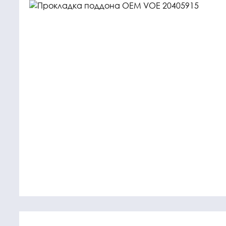
Крепежные
Подшип
элементы
Подшипник
Болты, гайки,
шайбы