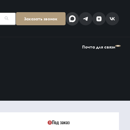
Заказать звонок
Поставщикам
Клиентам
kp@snab-v.ru
info@snab-v.ru
Почта для связи
Головной офис
ул. Дальняя 6, 2 этаж
Поставщикам
Клиентам
Владивосток,
kp@snab-v.ru
info@snab-v.ru
Приморский край
690074, Россия
на карте
Дзен
MAX
Под заказ
Найти