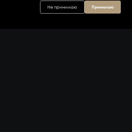
Не принимаю
Принимаю
Головной офис
ул. Дальняя 6, 2
этаж
Владивосток,
Приморский
край 690074,
Россия
на карте