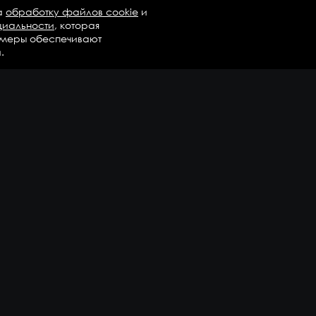
а
обработку файлов cookie
и
циальности
, которая
 меры обеспечивают
.
талог
Бренды
Компания
регаты в сборе
Вопросы и ответы
дравлика и трансмиссия
Контакты
М
Доставка и оплата
али двигателя
епежные элементы
дшипники
казать еще