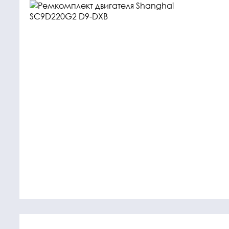
Крепежные
Подшип
элементы
Подшипник
Болты, гайки,
шайбы