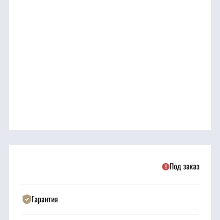
трансмиссия
ГСМ
Детали
двигателя
Крепежные
элементы
Подшипники
Под заказ
Прочие
запчасти
Гарантия
Режущие
элементы