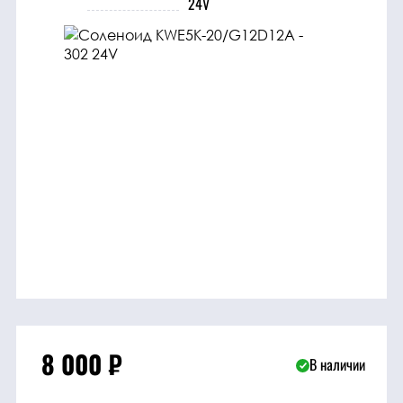
24V
трансмиссия
ГСМ
Детали
двигателя
Крепежные
элементы
Подшипники
Прочие
запчасти
8 000
₽
В наличии
Режущие
элементы