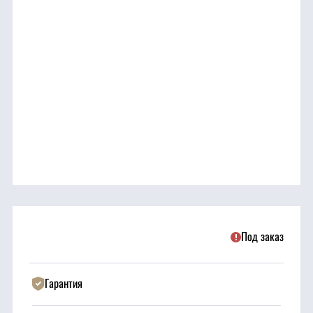
трансмиссия
ГСМ
Детали
двигателя
Крепежные
элементы
Подшипники
Под заказ
Прочие
запчасти
Гарантия
Режущие
элементы