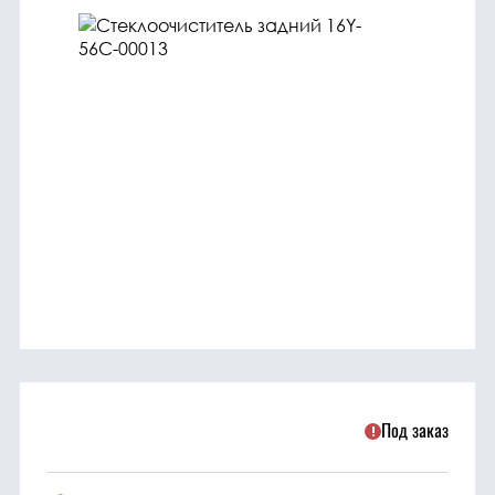
трансмиссия
ГСМ
Детали
двигателя
Крепежные
элементы
Подшипники
Прочие
запчасти
Под заказ
Режущие
элементы