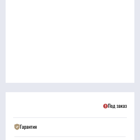
трансмиссия
ГСМ
Детали
двигателя
Крепежные
элементы
Подшипники
Под заказ
Прочие
запчасти
Гарантия
Режущие
элементы