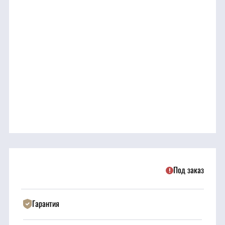
трансмиссия
ГСМ
Детали
двигателя
Крепежные
элементы
Подшипники
Под заказ
Прочие
запчасти
Гарантия
Режущие
элементы