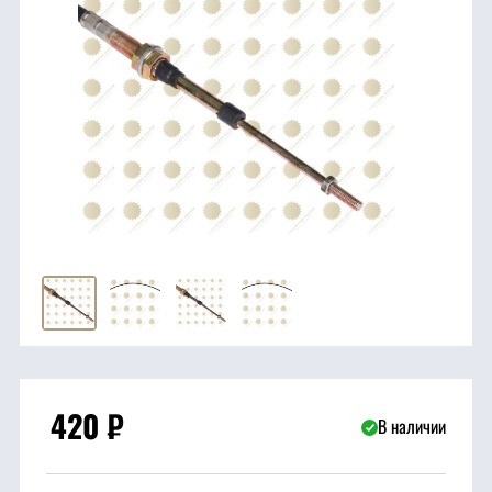
трансмиссия
ГСМ
Детали
двигателя
Крепежные
элементы
Подшипники
Прочие
запчасти
420
₽
В наличии
Режущие
элементы