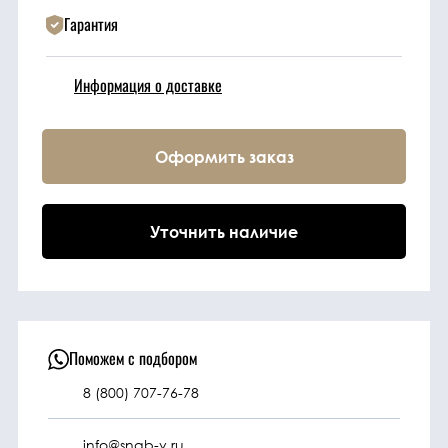
Гарантия
Техника
Информация о доставке
Фильтрующие
элементы
Оформить заказ
Ходовые части
Уточнить наличие
Электрическая
система
Под заказ
Поможем с подбором
8 (800) 707-76-78
info@snab-v.ru