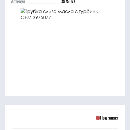
Артикул
3975077
трансмиссия
ГСМ
Детали
двигателя
Крепежные
элементы
Подшипники
Прочие
запчасти
Под заказ
Режущие
элементы