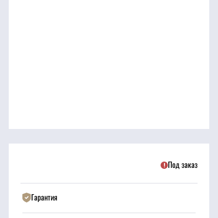
трансмиссия
ГСМ
Детали
двигателя
Крепежные
элементы
Подшипники
Под заказ
Прочие
запчасти
Гарантия
Режущие
элементы