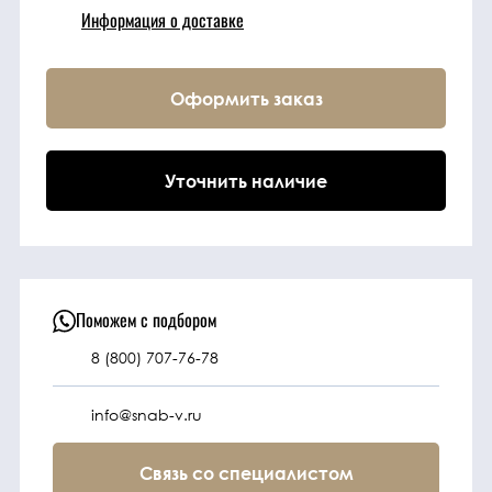
Информация о доставке
Техника
Оформить заказ
Фильтрующие
элементы
Уточнить наличие
Ходовые части
Электрическая
система
Поможем с подбором
8 (800) 707-76-78
Под заказ
info@snab-v.ru
Связь со специалистом