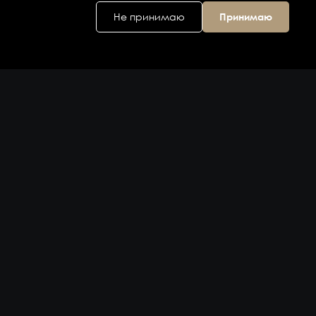
Не принимаю
Принимаю
Головной офис
ул. Дальняя 6, 2
этаж
Владивосток,
Приморский
край 690074,
Россия
на карте