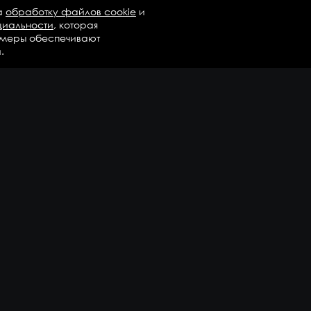
а
обработку файлов cookie
и
циальности
, которая
 меры обеспечивают
.
талог
Бренды
Компания
регаты в сборе
Вопросы и ответы
дравлика и трансмиссия
Контакты
М
Доставка и оплата
али двигателя
епежные элементы
дшипники
казать еще