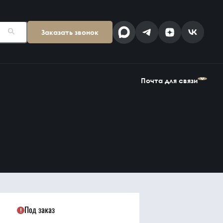
Заказать звонок
Поставщикам
Клиентам
kp@snab-v.ru
info@snab-v.ru
Почта для связи
Головной офис
ул. Дальняя 6, 2 этаж
Поставщикам
Клиентам
Владивосток,
kp@snab-v.ru
info@snab-v.ru
Приморский край
690074, Россия
на карте
Дзен
MAX
Под заказ
Найти