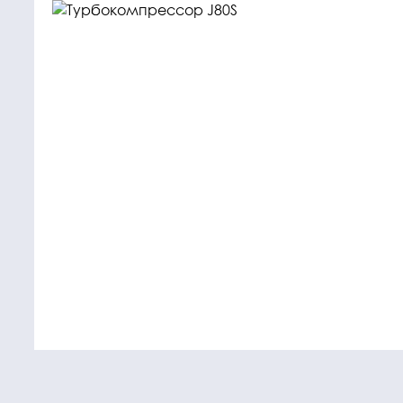
Крепежные
Подшип
элементы
Подшипник
Болты, гайки,
шайбы