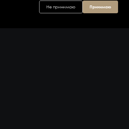
Не принимаю
Принимаю
Головной офис
ул. Дальняя 6, 2
этаж
Владивосток,
Приморский
край 690074,
Россия
на карте