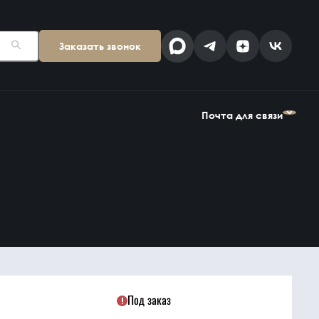
Заказать звонок
Поставщикам
Клиентам
kp@snab-v.ru
info@snab-v.ru
Почта для связи
Головной офис
ул. Дальняя 6, 2 этаж
Поставщикам
Клиентам
Владивосток,
kp@snab-v.ru
info@snab-v.ru
Приморский край
690074, Россия
на карте
Дзен
MAX
Под заказ
Найти