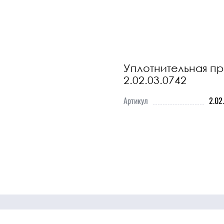
охлаждения
Прочие детали
ДВС
Уплотнительная п
ники
Прочие
Перейти
2.02.03.0742
запчасти
в
Артикул
2.02
каталог
Прочее
Ознакомьтесь
с полным
списком
наших
товаров