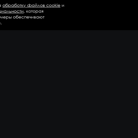
а
обработку файлов cookie
и
циальности
, которая
 меры обеспечивают
.
талог
Бренды
Компания
регаты в сборе
Вопросы и ответы
дравлика и трансмиссия
Контакты
М
Доставка и оплата
али двигателя
епежные элементы
дшипники
казать еще