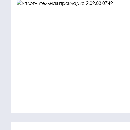
Крепежные
Подшип
элементы
Подшипник
Болты, гайки,
шайбы