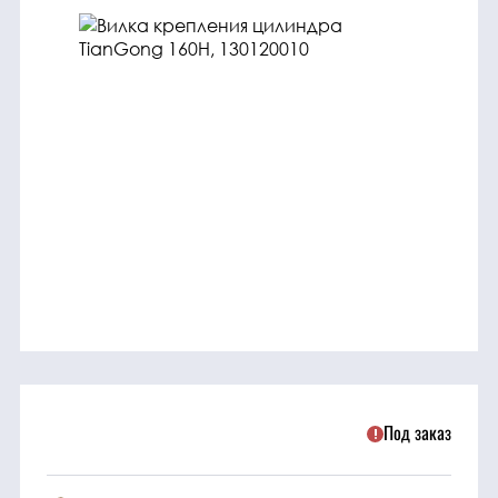
трансмиссия
ГСМ
Детали
двигателя
Крепежные
элементы
Подшипники
Прочие
запчасти
Под заказ
Режущие
элементы